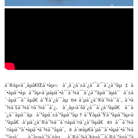
à´®àµ‹à´¸àµâ€Œà´•àµ‹: à´¸à´¿à´±à´¿à´¯à´¯à´¿à´²àµ‡à
´•àµà´•àµ à´ªàµ‹à´µàµà´•à´¯à´¾à´¯à´¿à´°àµà´¨àµà´¨ à´±à
´·àµà´¯à´¨àµâ€ à´Ÿà´¿à´¯àµ 154 à´µà´¿à´®à´¾à´¨à´‚ à´•à
´¾à´£à´¾à´¤à´¾à´¯à´¿. à´¸àµ‹à´šà´¿à´¯à´¿à´²àµâ€ à´¨à
´¿à´¨àµà´¨àµ à´ªàµà´±à´ªàµà´ªàµ†à´Ÿàµà´Ÿà´ªàµà´ªàµ‹à
´³àµâ€ à´µà´¿à´®à´¾à´¨à´¤àµà´¤à´¿à´²àµâ€ 83 à´¯à´¾à
´¤àµà´°à´•àµà´•à´¾à´°àµà´‚ 8 à´œàµ€à´µà´¨à´•àµà´•à´¾à
´°àµà´‚ à´’àµ»à´ªà´¤àµ à´®à´¾à´§àµà´¯à´®à´ªàµà´°à