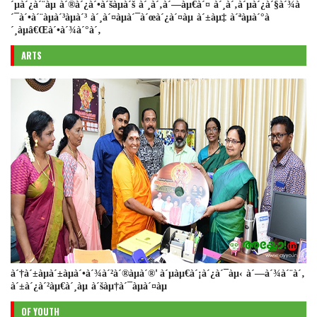
´µà´¿à´¨àµ à´®à´¿à´•à´šàµà´š à´¸à´‚à´—àµ€à´¤ à´¸à´‚à´µà´¿à´§à´¾à
´¯à´•à´¨àµà´³àµà´³ à´¸à´¤àµà´¯à´œà´¿à´¤àµ à´±àµ‡ à´ªàµà´°à
´¸àµâ€Œà´•à´¾à´°à´‚
ARTS
à´†à´±àµà´±àµà´•à´¾à´²à´®àµà´®' à´µàµ€à´¡à´¿à´¯àµ‹ à´—à´¾à´¨à´‚
à´±à´¿à´²àµ€à´¸àµ à´šàµ†à´¯àµà´¤àµ
OF YOUTH