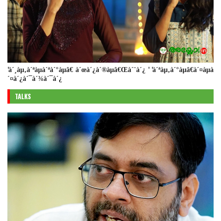
'à´¸àµ‚à´ªàµà´ªà´°àµâ€ à´œà´¿à´®àµâ€Œà´¨à´¿ ' 'à´ªàµ‚à´°àµâ€à´¤àµà
´¤à´¿à´¯à´¾à´¯à´¿
TALKS