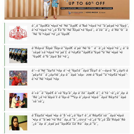
à´¸à´°àµâ€à´•àµà´•à´¾à´°àµâ€ à´‰à´¤àµà´¤à´°à´µàµà´•à´³àµà´‚
à´•à´¤àµà´¤à´¿à´Ÿà´ªà´¾à´Ÿàµà´•à´³àµà´‚ à´‡à´¨à´¿ à´®à´²à´¯à
´¾à´³à´¤àµà´¤à´¿à´²àµâ€
à´®àµ‹à´Ÿàµà´Ÿàµ‹à´°àµâ€ à´µà´¾à´¹à´¨ à´¨à´¿à´•àµà´¤à´¿ à´’à
´±àµà´±à´¤àµà´¤à´µà´£ à´¤àµ€à´°àµâ€à´ªàµà´ªà´¾à´•àµà´•à
´²àµâ€ à´ªà´¦àµà´§à´¤à´¿
à´—à´¾à´°àµ†à´¤àµ à´¬à´²àµ‡à´¯àµà´Ÿàµ† à´—àµ‹à´³à´¿àµ½ à
´µàµ†à´¯à´¿àµ½à´¸àµ à´¯àµà´±àµ‹ 2016 à´ªàµà´°à´¤àµ€à´•àµà´·
à´•à´¾à´¤àµà´¤àµ
à´«à´¯à´°àµâ€ à´«à´³àµˆà´¸àµ à´‡à´¨àµâ€ à´¦ à´†à´¬à´¿à´¸àµ à
´®à´¿à´•à´šàµà´š à´²àµ‹à´™àµ à´¡àµ‹à´•àµà´¯àµà´®àµ†à´¨àµà
´±à´±à´¿
à´Ÿàµ‡à´•àµà´•àµ à´“à´«à´¿à´²àµ† à´¸à´®àµ€à´±à´¯àµà´•àµà
´•àµ à´°à´œà´¤à´®à´¯àµ‚à´°à´‚;120 à´¬à´¿à´ªà´¿à´Žà´®àµà´®à
´¿à´¨àµ à´¸àµà´µà´°àµâ€à´£à´®à´¯àµ‚à´°à´‚