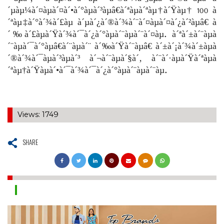
´µàµ¼à´¤àµà´¤à´•à´°àµà´³àµâ€à´ªàµà´ªàµ†à´Ÿàµ† 100 à
´ªàµ‡à´°à´¾à´£àµ à´µà´¿à´®à´¾à´¨à´¤àµà´¤à´¿à´²àµâ€ à
´‰à´£àµà´Ÿà´¾à´¯à´¿à´°àµà´¨àµà´¨à´¤àµ. à´ªà´±à´¨àµà
´¨àµà´¯à´°àµâ€à´¨àµà´¨ à´‰à´Ÿà´¨àµâ€ à´±à´¡à´¾à´±àµà
´®à´¾à´¯àµà´³àµà´³ à´¬à´¨àµà´§à´‚ à´¨à´·àµà´Ÿà´ªàµà
´ªàµ†à´Ÿàµà´•à´¯à´¾à´¯à´¿à´°àµà´¨àµà´¨àµ.
Views: 1749
SHARE