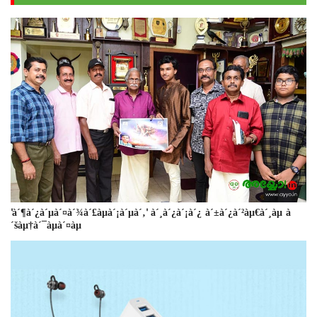
'à´¶à´¿à´µà´¤à´¾à´£àµà´¡à´µà´‚' à´¸à´¿à´¡à´¿ à´±à´¿à´²àµ€à´¸àµ à
´šàµ†à´¯àµà´¤àµ