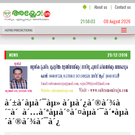
|
|
About us
Contact us
21:56:05
08 August 2026
ASTRO PREDICTIONS
NEWS
25/12/2016
à´±à´·àµà´¯àµ» à´µà´¿à´®à´¾à
´¨à´‚ à´…à´ªàµà´°à´¤àµà´¯à´•àµà
´·à´®à´¾à´¯à´¿