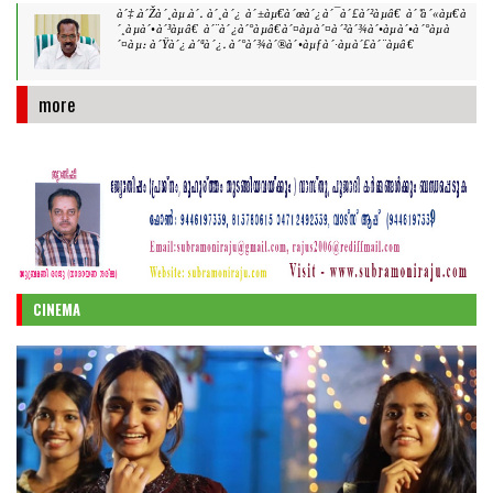
à´‡.à´Žà´¸àµ.à´. à´¸à´¿ à´±àµ€à´œà´¿à´¯à´£à´²àµâ€ à´“à´«àµ€à
´¸àµà´•à´³àµâ€ à´¨à´¿à´°àµâ€à´¤àµà´¤à´²à´¾à´•àµà´•à´°àµà
´¤àµ: à´Ÿà´¿.à´ªà´¿. à´°à´¾à´®à´•àµƒà´·àµà´£à´¨àµâ€
more
CINEMA