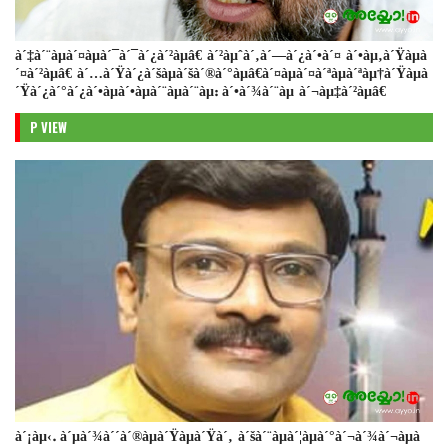
à´‡à´¨àµà´¤àµà´¯à´¯à´¿à´²àµâ€ à´²àµˆà´‚à´—à´¿à´•à´¤ à´•àµ‚à´Ÿàµà
´¤à´²àµâ€ à´…à´Ÿà´¿à´šàµà´šà´®à´°àµâ€à´¤àµà´¤à´ªàµà´ªàµ†à´Ÿàµà
´Ÿà´¿à´°à´¿à´•àµà´•àµà´¨àµà´¨àµ: à´•à´¾à´¨àµ à´¬àµ‡à´²àµâ€
P VIEW
à´¡àµ‹. à´µà´¾à´´à´®àµà´Ÿàµà´Ÿà´‚ à´šà´¨àµà´¦àµà´°à´¬à´¾à´¬àµà