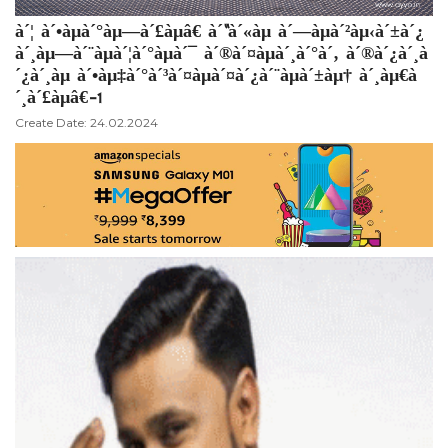
à´¦ à´•àµà´°àµ—à´£àµâ€ à´“à´«àµ à´—àµà´²àµ‹à´±à´¿
à´¸àµ—à´¨àµà´¦à´°àµà´¯ à´®à´¤àµà´¸à´°à´‚ à´®à´¿à´¸à
´¿à´¸àµ à´•àµ‡à´°à´³à´¤àµà´¤à´¿à´¨àµà´±àµ† à´¸àµ€à
´¸à´£àµâ€-1
Create Date: 24.02.2024