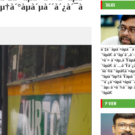
TALKS
†à´°àµà´µà´´à´¿à´¯à
à´‡à´¨àµà´¤àµà´¯à
´²àµâ€ à´²àµˆà´‚à
´•à´¤ à´•àµ‚à´Ÿàµ
´²àµâ€ à´…à´Ÿà´¿à
´šà´®à´°àµâ€à´¤àµ
´ªàµà´ªàµ†à´Ÿàµà
´°à´¿à´•àµà´•àµà´¨
´¨àµ: à´•à´¾à´¨àµ
´²àµâ€
P VIEW