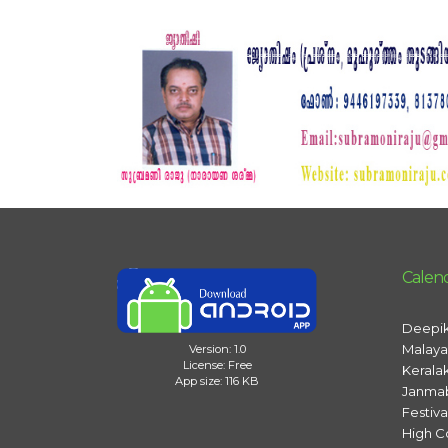
Calen
Deepik
Malaya
Version: 1.0
License: Free
Kerala
App size: 116 KB
Janma
Festiv
High C