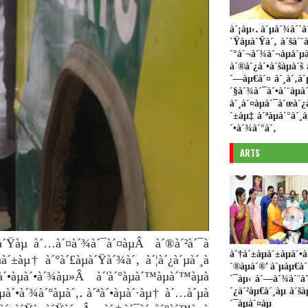
à´¡àµ‹. à´µà´¾à´´à
´Ÿàµà´Ÿà´‚ à´šà´¨à
´°à´¬à´¾à´¬àµà´µà
à´®à´¿à´•à´šàµà´š 
´—àµ€à´¤ à´¸à´‚à´
´§à´¾à´¯à´•à´¨àµà´
à´¸à´¤àµà´¯à´œà´¿
´±àµ‡ à´ªàµà´°à´¸
´•à´¾à´°à´‚
ARTS
µà´Ÿàµ à´…à´¤à´¾à´¯à´¤àµÂ à´®à´²à´¯à
à´†à´±àµà´±àµà´•
àµà´±àµ† à´°à´£àµà´Ÿà´¾à´‚ à´¦à´¿à´µà´¸à
´®àµà´®' à´µàµ€à´
´•àµà´•à´¾àµ»Â à´’à´°àµà´™àµà´™àµà
´¯àµ‹ à´—à´¾à´¨à´
´¿à´²àµ€à´¸àµ à´š
µà´•à´¾à´°àµà´‚. à´ªà´•àµà´·àµ† à´…à´µà
´¯àµà´¤àµ