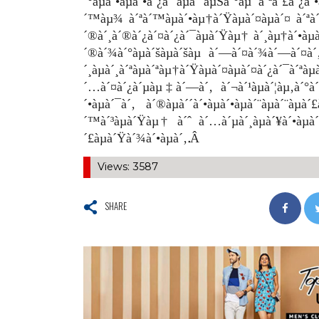
´°àµà´•àµà´•à´¿à´¨àµà´¨àµŠà´°àµ à´ªà´£à´
´™àµ¾ à´ªà´™àµà´•àµ†à´Ÿàµà´¤àµà´¤ à´ªà´
´®à´¸à´®à´¿à´¤à´¿à´¯àµà´Ÿàµ† à´¸àµ†à´•àµ
´®à´¾à´°àµà´šàµà´šàµ à´—à´¤à´¾à´—à´¤à´
´¸àµà´¸à´ªàµà´ªàµ†à´Ÿàµà´¤àµà´¤à´¿à´¯à´ªà
´…à´¤à´¿à´µàµ‡à´—à´‚ à´¬à´¹àµà´¦àµ‚à´°à´‚
´•àµà´¯à´‚ à´®àµà´´à´•àµà´•àµà´¨àµà´¨àµ
´™à´³àµà´Ÿàµ† à´ˆ à´…à´µà´¸àµà´¥à´•àµà´•à
´£àµà´Ÿà´¾à´•àµà´‚.Â
Views: 3587
SHARE