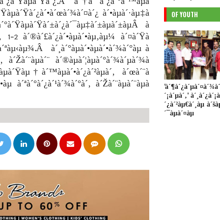
¿à´•à´¿à´Ÿàµà´Ÿà´¿.Â à´†à´¯à´¿à´°à´™àµà
Ÿàµà´Ÿà´¿à´•à´œà´¾à´¤à´¿ à´•àµà´·àµ‡à
OF YOUTH
à´°à´Ÿàµà´Ÿà´±à´¿à´¯àµ‡à´±àµà´±àµÂ à
‚ 1-2 à´®à´£à´¿à´•àµà´•àµ‚àµ¼ à´¤à´Ÿà
µà´ªàµ‹àµ¾.Â à´¸à´°àµà´•àµà´•à´¾à´°àµ à
 à´Žà´¨àµà´¨ à´®àµà´¦àµà´°à´¾à´µà´¾à
à´£àµà´Ÿàµ†à´™àµà´•à´¿à´²àµà´‚ à´œà´¨à
µ à´ªà´°à´¿à´¹à´¾à´°à´‚ à´Žà´¨àµà´¨àµà
'à´¶à´¿à´µà´¤à´¾à´
´¡à´µà´‚' à´¸à´¿à´¡
´¿à´²àµ€à´¸àµ à´š
´¯àµà´¤àµ