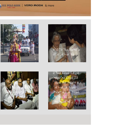
à´®à´¹à´¾à´¬à´²à
´¿à´¯àµ† à´•àµà
´¤à´¿à´°à´¯àµà´‚ à
´šà´¤à´¿à´šàµà
´šàµ! à´šà´¿à´¤àµà
à´’à´°à´ªàµ‚àµ¼à´µ
´°à´‚ 4
à´¸à´‚à´—à´®à´‚
à´‰à´£àµà´£à´¿à
´•àµà´•à´£àµà´£à
´¨àµà´®à´¾àµ¼ à
à´ à´Žà´«àµ à´Žà
´¨à´—à´°à´¤àµà
´«àµ à´•àµ†à´¯à
´¤àµ† à´…à´®àµà
´¿àµ½ à´µà´¿ à´Žà
´ªà´¾à´Ÿà´¿à´¯à
´¸àµ
´¾à´•àµà´•à´¿