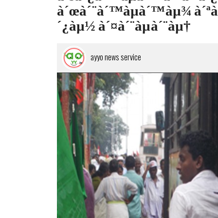
à´œà´¨à´™àµà´™àµ¾ à´ªàµ
´¿àµ½ à´¤à´¨àµà´¨àµ†
ayyo news service