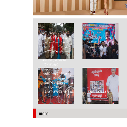
à´¯àµà´µ à´¨à´—à
´°à´ªà´¿à´¤à´¾à´µà
à´µà´¿à´œà´¯à´¤à
´¿à´¨àµà´±àµ† à
´¾à´°à´‚ à´•à´£àµà
´†à´¦àµà´¯ à´šàµà
´®àµà´¨àµà´¨à
´µà´Ÿàµà´•àµ¾
´¿àµ½
56à´¾à´‚ à´•àµ‡à
´°à´³ à´¸àµà
´•àµ‚àµ¾ à´•à
´²àµ‹à´¤àµà´¸à´µà
´‚:à´µàµ‡à´¦à´¿à
´•àµà´•àµ à´ªàµà
´±à´¤àµà´¤àµ† à
à´¨à´—à´°à´‚ à
´•à´²à´¾à´ªàµà´°à
´šàµà´µà´ªàµà´ªà
´•à´Ÿà´¨à´‚
´£à´¿à´žàµà´žàµ
more