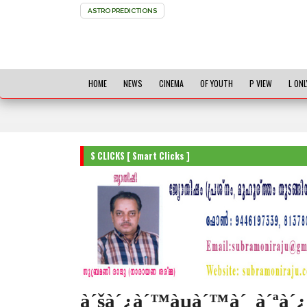
ASTRO PREDICTIONS
HOME
NEWS
CINEMA
OF YOUTH
P VIEW
L ONL
S CLICKS [ Smart Clicks ]
à´šà´¿à´™àµà´™à´‚ à´ªà´¿à