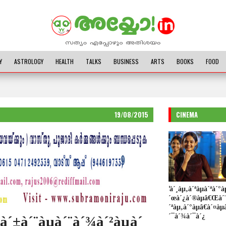
Y
ASTROLOGY
HEALTH
TALKS
BUSINESS
ARTS
BOOKS
FOOD
19/08/2015
CINEMA
'à´¸àµ‚à´ªàµà´ªà´°àµ
´œà´¿à´®àµâ€Œà´¨à
´ªàµ‚à´°àµâ€à´¤àµ
´¯à´¾à´¯à´¿
´±à´¨àµà´¨à´¾à´²àµà´‚