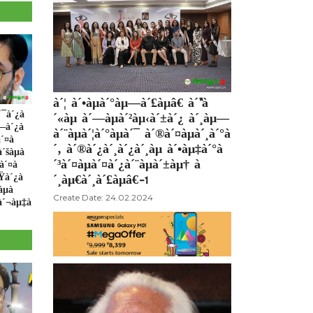
à´¦ à´•àµà´°àµ—à´£àµâ€ à´“à
´¯à´¿à
´«àµ à´—àµà´²àµ‹à´±à´¿ à´¸àµ—
´—à´¿à
à´¨àµà´¦à´°àµà´¯ à´®à´¤àµà´¸à´°à
à´¤à
´‚ à´®à´¿à´¸à´¿à´¸àµ à´•àµ‡à´°à
´šàµà
´³à´¤àµà´¤à´¿à´¨àµà´±àµ† à
à´¤à
´Ÿà´¿à
´¸àµ€à´¸à´£àµâ€-1
àµà
Create Date: 24.02.2024
 à´¬àµ‡à