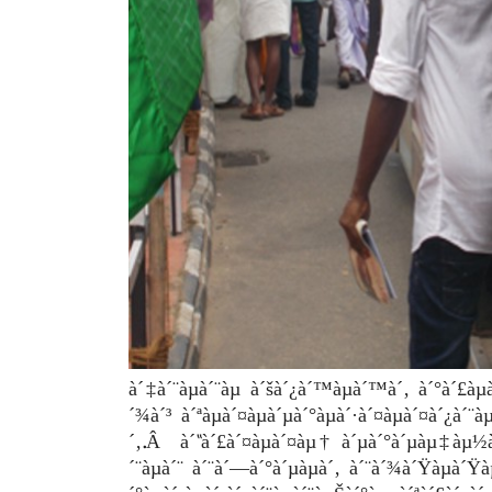
à´‡à´¨àµà´¨àµ à´šà´¿à´™àµà´™à´‚ à´°à´£à
´¾à´³ à´ªàµà´¤àµà´µà´°àµà´·à´¤àµà´¤à´¿à´¨
´‚.Â à´“à´£à´¤àµà´¤àµ† à´µà´°à´µàµ‡àµ½à
´¨àµà´¨ à´¨à´—à´°à´µàµà´‚ à´¨à´¾à´Ÿàµà´Ÿà