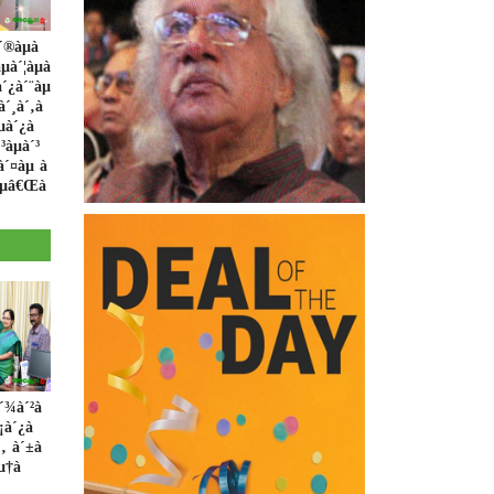
´®àµà
µà´¦àµà
´¿à´¨àµ
à´¸à´‚à
µà´¿à
³àµà´³
à´¤àµ à
àµâ€Œà
à´¾à´²à
¡à´¿à
‚ à´±à
àµ†à