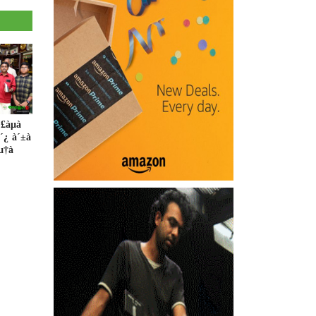
£àµà
à´¿ à´±à
àµ†à