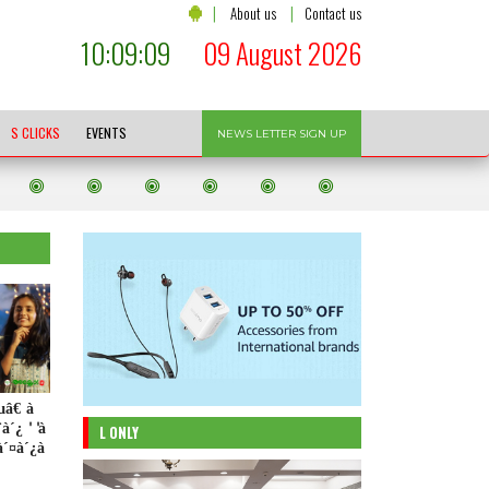
|
|
About us
Contact us
10:09:10
09 August 2026
S CLICKS
EVENTS
NEWS LETTER SIGN UP
â€ à
´¿ ' 'à
L ONLY
à´¤à´¿à