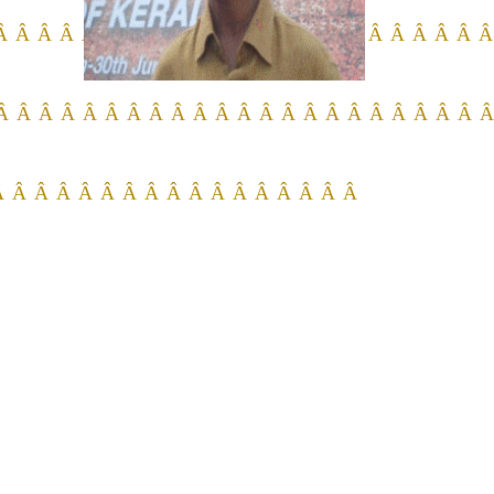
 Â Â Â Â Â Â Â Â Â Â Â Â Â Â Â Â Â Â Â Â Â Â 
 Â Â Â Â Â Â Â Â Â Â Â Â Â Â Â Â Â Â Â Â Â Â 
 Â Â Â Â Â Â Â Â Â Â Â Â Â Â Â Â Â