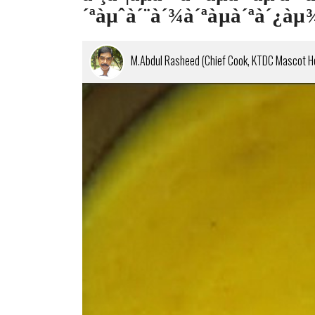
´ªàµˆà´¨à´¾à´ªàµà´ªà´¿àµ
M.Abdul Rasheed (Chief Cook, KTDC Mascot Hot