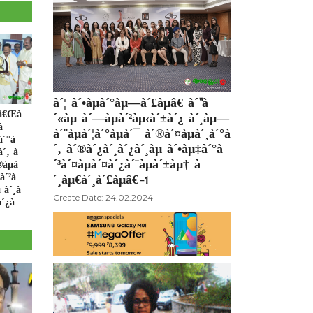
à´¦ à´•àµà´°àµ—à´£àµâ€ à´“à
µâ€Œà
´«àµ à´—àµà´²àµ‹à´±à´¿ à´¸àµ—
à
à´¨àµà´¦à´°àµà´¯ à´®à´¤àµà´¸à´°à
à´°à
´‚ à´®à´¿à´¸à´¿à´¸àµ à´•àµ‡à´°à
à´‚ à
´³à´¤àµà´¤à´¿à´¨àµà´±àµ† à
àµà
à´²à
´¸àµ€à´¸à´£àµâ€-1
 à´¸à
Create Date: 24.02.2024
à´¿à