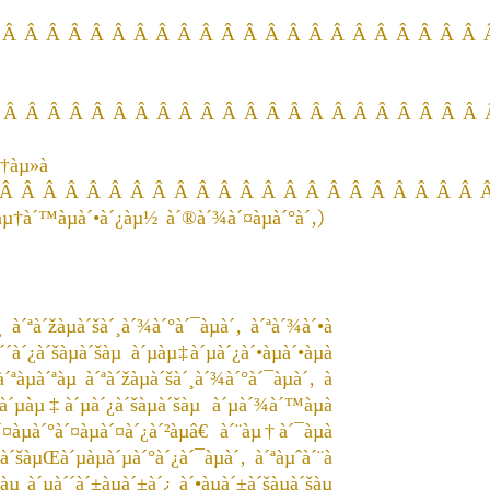
 Â Â Â Â Â Â Â Â Â Â Â Â Â Â Â Â Â Â Â Â Â Â
 Â Â Â Â Â Â Â Â Â Â Â Â Â Â Â Â Â Â Â Â Â Â
µ†àµ»à
Â Â Â Â Â Â Â Â Â Â Â Â Â Â Â Â Â Â Â Â Â Â Â
µ†à´™àµà´•à´¿àµ½ à´®à´¾à´¤àµà´°à´‚
)
´¿ à´ªà´žàµà´šà´¸à´¾à´°à´¯àµà´‚ à´ªà´¾à´•à
à´´à´¿à´šàµà´šàµ à´µàµ‡à´µà´¿à´•àµà´•àµà
ªàµà´ªàµ
à´ªà´žàµà´šà´¸à´¾à´°à´¯àµà´‚ à
µ à´µàµ‡à´µà´¿à´šàµà´šàµ à´µà´¾à´™àµà
àµà´°à´¤àµà´¤à´¿à´²àµâ€ à´¨àµ†à´¯àµà
 à´šàµŒà´µàµà´µà´°à´¿à´¯àµà´‚
à´ªàµˆà´¨à
¤àµ à´µà´´à´±àµà´±à´¿ à´•àµà´±à´šàµà´šàµ