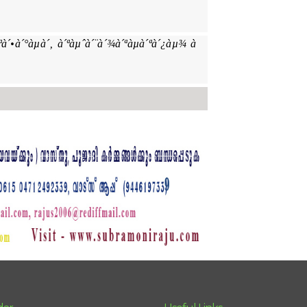
´ªà´•à´°àµà´‚ à´ªàµˆà´¨à´¾à´ªàµà´ªà´¿àµ¾ à