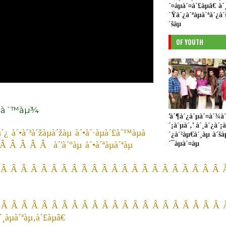
´¤àµà´¤à´£àµâ€ à´
´Ÿà´¿à´ªàµà´ªà´¿à´
´šàµ
OF YOUTH
µà´™àµ¾
'à´¶à´¿à´µà´¤à´¾à´
´¡à´µà´‚' à´¸à´¿à´¡
¿ à´•à´³à´žàµà´žàµ à´•à´·àµà´£à´™àµà
´¿à´²àµ€à´¸àµ à´š
´¯àµà´¤àµ
 Â Â Â Â à´’à´°àµ à´•à´ªàµà´ªàµ
 Â Â Â Â Â Â Â Â Â Â Â Â Â Â Â Â Â Â Â Â Â Â
Â Â Â Â Â Â Â Â Â Â Â Â Â Â Â Â Â Â Â Â Â Â Â
µà´ªàµ‚à´£àµâ€