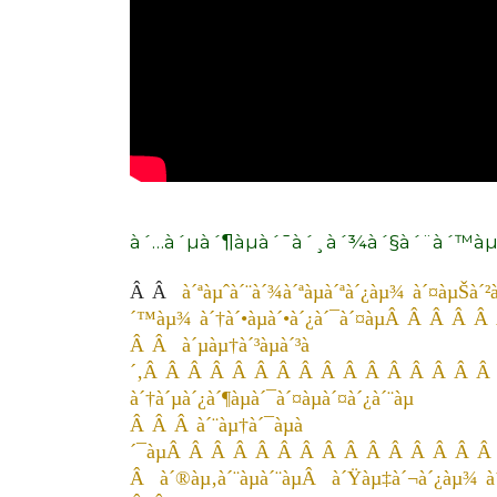
à´…à´µà´¶àµà´¯à´¸à´¾à´§à´¨à´™à
Â Â
à´ªàµˆà´¨à´¾à´ªàµà´ªà´¿àµ¾ à´¤àµŠà´²à´
´™àµ¾ à´†à´•àµà´•à´¿à´¯à´¤àµÂ Â Â Â Â Â
Â Â à´µàµ†à´³àµà´³à
´‚Â Â Â Â Â Â Â Â Â Â Â Â Â Â Â Â
à´†à´µà´¿à´¶àµà´¯à´¤àµà´¤à´¿à´¨àµ
Â Â Â à´¨àµ†à´¯àµà
´¯àµÂ Â Â Â Â Â Â Â Â Â Â Â Â Â 
Â
à´®àµ‚à´¨àµà´¨àµÂ
à´Ÿàµ‡à´¬à´¿àµ¾ à´¸à