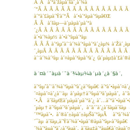
Â Â à´ªà´žàµà´šà´¸à´¾à
´°Â Â Â Â Â Â Â Â Â Â Â Â Â Â Â Â
à´°à´£àµà´Ÿà´°Â à´•à´ªàµà´ªàµâ€Œ
Â Â à´šàµ—à´µàµà´µà´°à
´¿Â Â Â Â Â Â Â Â Â Â Â Â Â Â Â Â
à´•à´¾àµ½ à´•à´ªàµà´ªàµ
Â Â Â à´ªàµˆà´¨à´¾à´ªàµà´ªà´¿àµ¾ à´Žà´¸à
´¸àµÂ Â Â Â Â Â Â Â Â Â Â Â Â Â 
à´¨à´¾à´²àµ à´¤àµà´³àµà´³à´¿ (
à´µàµ‡à´£à´®à
à´¤à´¯àµà´¯à´¾àµ¼à´µà´¿à´§à´‚
à´ªàµˆà´¨à´¾à´ªàµà´ªà´¿à´³àµâ€ à´ªà´•àµà´¤à
´¤àµà´¤à´¿à´¨àµ à´µàµ†à´³àµà´³à´µàµà´‚ à´’
´•.Â à´šàµŒà´µàµà´µà´°à´¿ à´…à´°à´•àµà´•à´
´µàµ†à´³àµà´³à´µàµà´‚ à´’à´´à´¿à´šàµà´šà
´™àµà´•.
à´®à´±àµà´±àµŠà´°àµÂ
à´ªà´¾à´¤
´¯àµ à´šàµ‚à´Ÿà´¾à´•àµà´®àµà´ªàµ‹à´³àµâ€
´¾à´ªàµà´ªà´¿à´³àµà´‚ à´šàµ‡à´°àµâ€à´¤àµà´