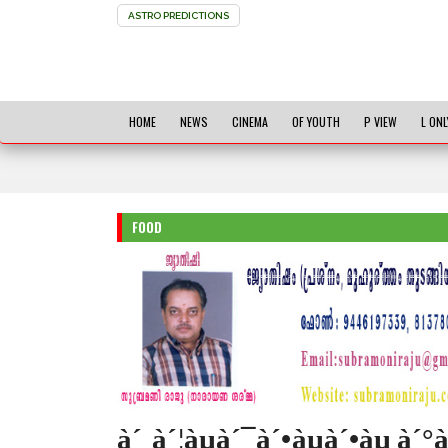
ASTRO PREDICTIONS
HOME
NEWS
CINEMA
OF YOUTH
P VIEW
L ONL
FOOD
à´¸à´¦àµà´¯à´•àµà´•àµ à´°