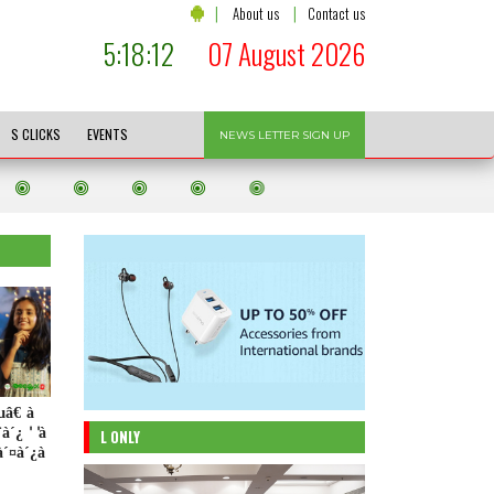
|
|
About us
Contact us
5:18:13
07 August 2026
S CLICKS
EVENTS
NEWS LETTER SIGN UP
â€ à
´¿ ' 'à
L ONLY
à´¤à´¿à