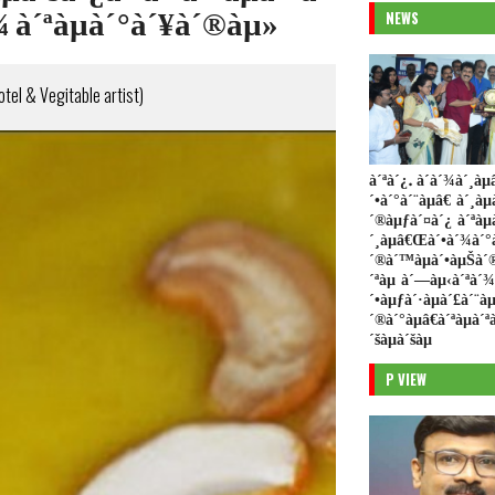
NEWS
¾ à´ªàµà´°à´¥à´®àµ»
el & Vegitable artist)
à´ªà´¿. à´­à´¾à´¸à
´•à´°à´¨àµâ€ à´¸àµ
´®àµƒà´¤à´¿ à´ªàµ
´¸àµâ€Œà´•à´¾à´°
´®à´™àµà´•àµŠà´®
´ªàµ à´—àµ‹à´ªà´¾
´•àµƒà´·àµà´£à´¨àµ
´®à´°àµâ€à´ªàµà´ª
´šàµà´šàµ
P VIEW