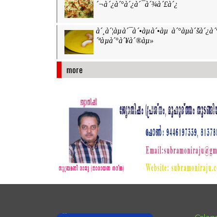
´¬à´¿à´°à´¿à´¯à´¾à´£à´¿
à´¸à´¦àµà´¯à´•àµà´•àµ à´°àµà´šà´¿à
´ªàµà´°à´¥à´®àµ»
more