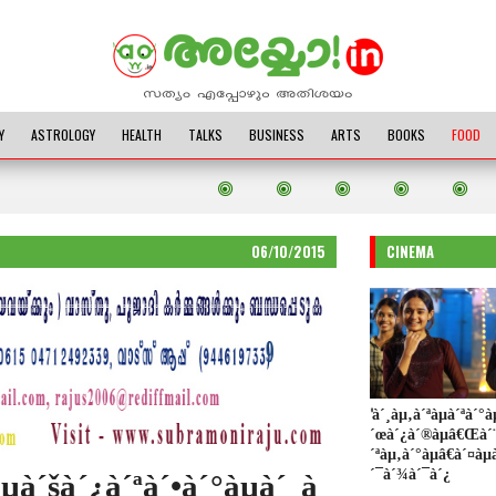
Y
ASTROLOGY
HEALTH
TALKS
BUSINESS
ARTS
BOOKS
FOOD
06/10/2015
CINEMA
'à´¸àµ‚à´ªàµà´ªà´°àµ
´œà´¿à´®àµâ€Œà´¨à
´ªàµ‚à´°àµâ€à´¤àµ
´¯à´¾à´¯à´¿
àµà´šà´¿à´ªà´•à´°àµà´‚ à