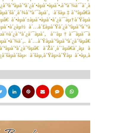
à´³à´ªàµà´ªà´¿à´•àµà´•àµà´•.à´ªà´¾à´¯à´¸à
àµà´šà´¸à´¾à´°à´¯àµà´‚
à´šàµ‡à´°àµâ€à
â€ à´•àµà´±àµà´•àµà´•à´¿à´¯àµ†à´Ÿàµà
µà´•à´¿àµ½ à´…à´£àµà´Ÿà´¿à´ªàµà´ªà´°à
àµà´¤à´¿à´°à´¿à´¯àµà´‚ à´¨àµ†à´¯àµà´¯à
à´•à´¾à´‚. à´…à´Ÿàµà´ªàµà´ªà´¿à´²àµâ€
´ªàµà´ªà´¿à´³àµâ€ à´Žà´¸à´¨àµâ€à´¸àµ à
¿à´šàµà´šàµ‹
à´šàµ‚à´Ÿàµ‹à´Ÿàµ à´•àµ‚à