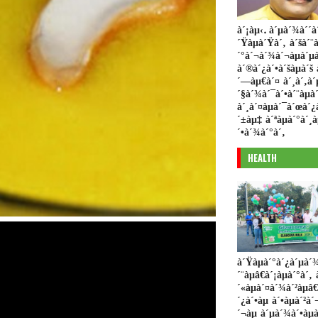
à´¡àµ‹. à´µà´¾à´´à
´Ÿàµà´Ÿà´‚ à´šà´¨à
´°à´¬à´¾à´¬àµà´µà
à´®à´¿à´•à´šàµà´š 
´—àµ€à´¤ à´¸à´‚à´
´§à´¾à´¯à´•à´¨àµà´
à´¸à´¤àµà´¯à´œà´¿
´±àµ‡ à´ªàµà´°à´¸
´•à´¾à´°à´‚
HEALTH
à´Ÿàµà´°à´¿à´µà´
´¨àµâ€à´¡àµà´°à´‚ 
´«àµà´¤à´¾à´²àµâ€
´¿à´•àµ à´•àµà´²à´
´¬àµ à´µà´¾à´•àµà