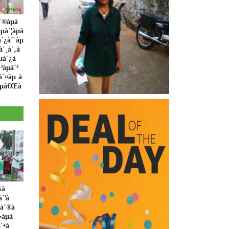
´®àµà
µà´¦àµà
´¿à´¨àµ
à´¸à´‚à
µà´¿à
³àµà´³
à´¤àµ à
àµâ€Œà
¾à
à´’à
à´®à
¬àµà
´•à