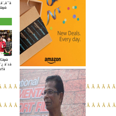
¸à´‚à´˜à
šàµà
£àµà
à´¿ à´±à
àµ†à
 Â Â Â Â Â Â Â Â Â Â Â Â Â Â Â Â Â Â Â Â Â Â 
 Â Â Â Â Â Â Â Â Â Â Â Â Â Â Â Â Â Â Â Â Â Â 