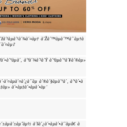
žà´²àµà´²à´¾à´¤àµ† à´Žà´™àµà´™à´¨àµ†à
¨à´¤àµ?
´ªà´•à´°àµà´‚ à´ªà´¾à´²à´Ÿ à´ªàµà´°à´¥à´®àµ»
à´·à´¤àµà´¤à´¿à´¨àµ à´®à´§àµà´°à´‚ à´ªà´•à
àµ‡àµ» à´•àµ‡à´•àµà´•àµ'
à´±àµà´±àµˆàµ½ à´šà´¿à´•àµà´•à´¨àµâ€ à