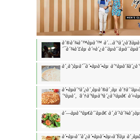
à´®à´¾à´™àµà´™ à´…à´°à´¿à´žàµà´
´¯à´¾à´£àµ à´¤à´¿à´¨àµà´¨àµà´¨àµà´
à´¸à´¦àµà´¯à´•àµà´•àµ à´°àµà´šà´¿à
à´•àµà´°à´¿à´¸àµà´®à´¸àµ à´†à´˜àµ‹
´°àµà´‚ 'à´†à´ªàµà´ªà´¿à´³àµâ€ à´¤
à´—àµà´°àµ€à´¨àµâ€ à´¸à´²à´¾à´¡àµ
à´•àµ‹à´´à´¿à´•àµà´•àµ‹à´Ÿàµ à´¸àµ