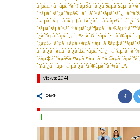
à´µàµ†à´³àµà´³à´®àµŠà´´à´¿à´šàµà´šàµ à´¤à´¿
´¤àµà´¤à´¿à´²àµâ€ à´¬à´¾à´•àµà´•à´¿ à´ªà´ž
´¤àµà´¤àµ à´šàµ†à´±à´¿à´¯ à´¤àµ€à´¯à´¿à´²àµ
´•àµà´•àµà´•.à´†à´µà´¿à´¶àµà´¯à´®àµ†à´™à
´¿à´ªàµà´ªàµà´‚,à´‰à´£à´•àµà´• à´®àµà´¨
´¿àµ½ à´µà´±àµà´¤àµà´¤àµ à´šàµ‡à´°àµà´•àµ
à´¨à´¿à´¨àµà´¨à´¿à´±à´•àµà´•à´¿ à´ªàµˆà´¨à´¾à
´šàµ‡à´°àµâ€à´¤àµà´¤àµ à´¤à´£àµà´ªàµà´ªà´
´Ÿà´¿à´¯àµ‹ à´µà´¿à´³à´®àµà´ªà´¾à´‚.Â
Views: 2941
SHARE